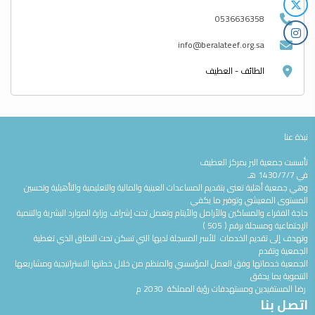
0536636358
info@beralateef.org.sa
الطائف - العطيف
نبذة عنا
تأسست جمعية البر بمركز العطيف
في 1430/7/7 هـ
وهي جمعية أهلية تعنى بتقديم المساعدات العينية والمالية والتعليمية والتأهيلية وتحسين
المستوى المعيشي وتوفير ما يكفي
حاجة الفقراء والمساكين والأرامل والأيتام وتعمل تحت إشراف وزارة الموارد البشرية والتنمية
الإجتماعية ومسجلة برقم ( 505 )
وتهدف إلى تقديم الخدمات للأسر المسجلة لديها التي تسكن تحت النطاق الذي تغطية
الجمعية وتقدم
الجمعية خدماتها وفق العمل المؤسسي والمنظم من خلال خطتها الاستراتيجية ومشاريعها
التنموية بما يحقق
رضا المستفيدين ومستهدفات رؤية المملكة 2030 م
اتصل بنا