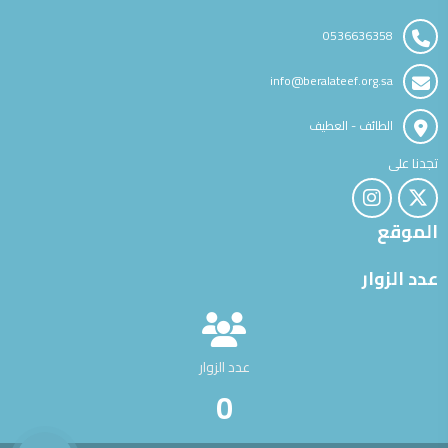
0536636358
info@beralateef.org.sa
الطائف - العطيف
تجدنا على
الموقع
عدد الزوار
عدد الزوار
0