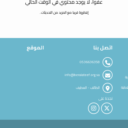
عفوا، لا يوجد محتوي في الوقت الحالي
إنتظرونا قريبا مع المزيد من التحديثات..
اتصل بنا
الموقع
0536636358
info@beralateef.org.sa
ية
غطية
الطائف - العطيف
تجدنا على