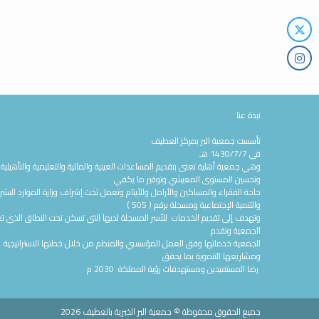
نبذة عنا
تأسست جمعية البر بمركز العطيف
في 1430/7/7 هـ
وهي جمعية أهلية تعنى بتقديم المساعدات العينية والمالية والتعليمية والتأهيلية
وتحسين المستوى المعيشي وتوفير ما يكفي
حاجة الفقراء والمساكين والأرامل والأيتام وتعمل تحت إشراف وزارة الموارد البشر
والتنمية الإجتماعية ومسجلة برقم ( 505 )
وتهدف إلى تقديم الخدمات للأسر المسجلة لديها التي تسكن تحت النطاق الذي ت
الجمعية وتقدم
الجمعية خدماتها وفق العمل المؤسسي والمنظم من خلال خطتها الاستراتيجية
ومشاريعها التنموية بما يحقق
رضا المستفيدين ومستهدفات رؤية المملكة 2030 م
جميع الحقوق محفوظة © جمعية البر الخيرية بالعطيف 2026