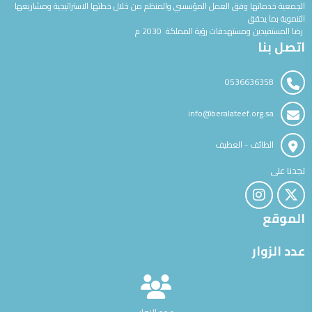
الجمعية خدماتها وفق العمل المؤسسي والمنظم من خلال خطتها الاستراتيجية ومشاريعها
التنموية بما يحقق
رضا المستفيدين ومستهدفات رؤية المملكة 2030 م
اتصل بنا
0536636358
info@beralateef.org.sa
الطائف - العطيف
تجدنا على
الموقع
عدد الزوار